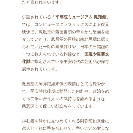
たと言われています。
併設されている
「平等院ミュージアム 鳳翔館」
では、コンピュータグラフィックスによる復元
映像で、鳳凰堂の落慶当初の華やかな壁画を紹
介していたり、鳳凰堂の屋根の南北両端に据え
られていた一対の鳳凰飾りや、日本の三銘鐘の
一つに数えられている釣鐘など、
国宝や重要文
化財
に指定されている平安時代の芸術品が保存
展示されています。
鳳凰堂の阿弥陀如来像の表情はとても穏やか
で、平安時代後期に勃発した内乱や、政治をめ
ぐって争い合う人々の気持ちを静めるような、
慈悲深くて優しい顔立ちをしています。
拝む者を静かに見つめてくれる阿弥陀如来像に
恋人と一緒に手を合わせて、争いごとの耐えな