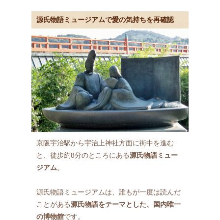
源氏物語ミュージアムで愛の気持ちを再確認
京阪宇治駅から宇治上神社方面に街中を進む
と、徒歩約8分のところにある
源氏物語ミュー
ジアム
。
源氏物語ミュージアムは、誰もが一度は読んだ
ことがある
源氏物語をテーマとした、国内唯一
の博物館
です。