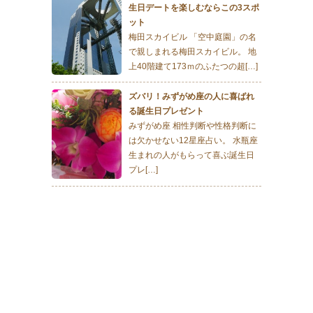
生日デートを楽しむならこの3スポ
ット
梅田スカイビル 「空中庭園」の名
で親しまれる梅田スカイビル。 地
上40階建て173ｍのふたつの超[…]
ズバリ！みずがめ座の人に喜ばれ
る誕生日プレゼント
みずがめ座 相性判断や性格判断に
は欠かせない12星座占い。 水瓶座
生まれの人がもらって喜ぶ誕生日
プレ[…]