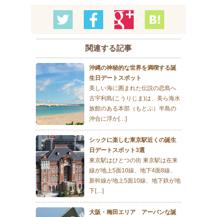
関連する記事
沖縄の神秘的な世界を満喫する誕
生日デートスポット
美しい海に囲まれた伝説の恋島へ
古宇利島(こうりじま)は、美ら海水
族館のある本部（もとぶ）半島の
沖合に浮か[…]
シックに楽しむ東京駅近くの誕生
日デートスポット3選
東京駅はひとつの街 東京駅は在来
線が地上5面10線、地下4面8線、
新幹線が地上5面10線、地下鉄が地
下[…]
大阪・梅田エリア アーバンな誕