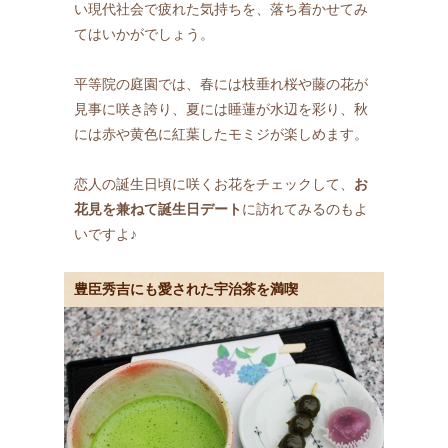
い現代社会で疲れた気持ちを、落ち着かせてみ
てはいかがでしょう。
平等院の庭園では、春には枝垂れ桜や藤の花が
見事に咲き誇り、夏には睡蓮が水辺を彩り、秋
には赤や黄色に紅葉したモミジが楽しめます。
恋人の誕生日頃に咲くお花をチェックして、
お
花見を兼ねて誕生日デート
に訪れてみるのもよ
いですよ♪
豊臣秀吉にも愛された宇治茶を満喫