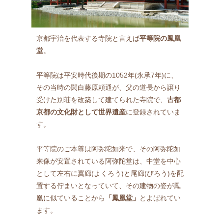
京都宇治を代表する寺院と言えば
平等院の鳳凰
堂
。
平等院は平安時代後期の1052年(永承7年)に、
その当時の関白藤原頼通が、父の道長から譲り
受けた別荘を改築して建てられた寺院で、
古都
京都の文化財として世界遺産
に登録されていま
す。
平等院のご本尊は阿弥陀如来で、その阿弥陀如
来像が安置されている阿弥陀堂は、中堂を中心
として左右に翼廊(よくろう)と尾廊(びろう)を配
置する佇まいとなっていて、その建物の姿が鳳
凰に似ていることから
「鳳凰堂」
とよばれてい
ます。