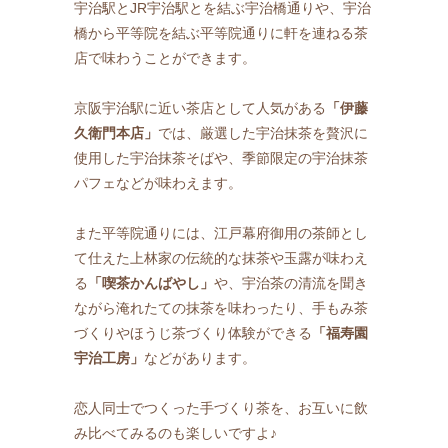
宇治駅とJR宇治駅とを結ぶ宇治橋通りや、宇治
橋から平等院を結ぶ平等院通りに軒を連ねる茶
店で味わうことができます。
京阪宇治駅に近い茶店として人気がある
「伊藤
久衛門本店」
では、厳選した宇治抹茶を贅沢に
使用した宇治抹茶そばや、季節限定の宇治抹茶
パフェなどが味わえます。
また平等院通りには、江戸幕府御用の茶師とし
て仕えた上林家の伝統的な抹茶や玉露が味わえ
る
「喫茶かんばやし」
や、宇治茶の清流を聞き
ながら淹れたての抹茶を味わったり、手もみ茶
づくりやほうじ茶づくり体験ができる
「福寿園
宇治工房」
などがあります。
恋人同士でつくった手づくり茶を、お互いに飲
み比べてみるのも楽しいですよ♪