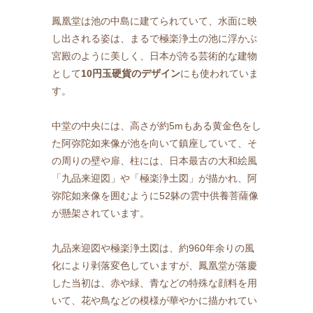
鳳凰堂は池の中島に建てられていて、水面に映
し出される姿は、まるで極楽浄土の池に浮かぶ
宮殿のように美しく、日本が誇る芸術的な建物
として
10円玉硬貨のデザイン
にも使われていま
す。
中堂の中央には、高さが約5mもある黄金色をし
た阿弥陀如来像が池を向いて鎮座していて、そ
の周りの壁や扉、柱には、日本最古の大和絵風
「九品来迎図」や「極楽浄土図」が描かれ、阿
弥陀如来像を囲むように52躰の雲中供養菩薩像
が懸架されています。
九品来迎図や極楽浄土図は、約960年余りの風
化により剥落変色していますが、鳳凰堂が落慶
した当初は、赤や緑、青などの特殊な顔料を用
いて、花や鳥などの模様が華やかに描かれてい