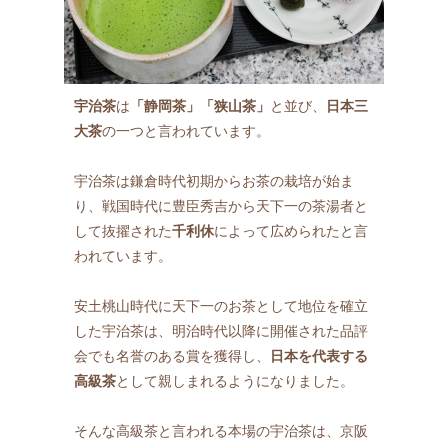
宇治茶
は
「静岡茶」「狭山茶」
と並び、
日本三
大茶
の一つと言われています。
宇治茶は鎌倉時代初期からお茶の栽培が始ま
り、戦国時代に豊臣秀吉から天下一の茶湯者と
して抜擢された
千利休
によって広められたと言
われています。
安土桃山時代に天下一のお茶として地位を確立
した宇治茶は、明治時代以降に開催された品評
会でも名誉のある賞を獲得し、
日本を代表する
高級茶
として親しまれるようになりました。
そんな高級茶と言われる本場の宇治茶は、京阪