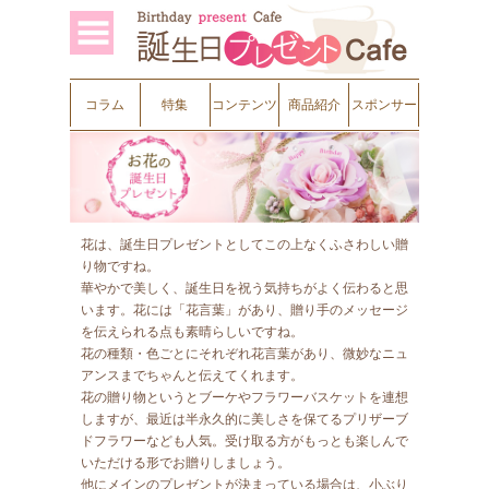
コラム
特集
コンテンツ
商品紹介
スポンサー
花は、誕生日プレゼントとしてこの上なくふさわしい贈
り物ですね。
華やかで美しく、誕生日を祝う気持ちがよく伝わると思
います。花には「花言葉」があり、贈り手のメッセージ
を伝えられる点も素晴らしいですね。
花の種類・色ごとにそれぞれ花言葉があり、微妙なニュ
アンスまでちゃんと伝えてくれます。
花の贈り物というとブーケやフラワーバスケットを連想
しますが、最近は半永久的に美しさを保てるプリザーブ
ドフラワーなども人気。受け取る方がもっとも楽しんで
いただける形でお贈りしましょう。
他にメインのプレゼントが決まっている場合は、小ぶり