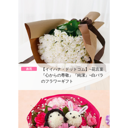
【イイハナ・ドットコム】~花言葉
『心からの尊敬』『純潔』~白バラ
のフラワーギフト