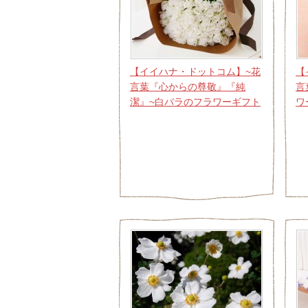
【イイハナ・ドットコム】~花
【
言葉『心からの尊敬』『純
言
潔』~白バラのフラワーギフト
ワ