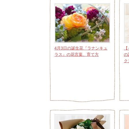
4月3日の誕生花『ラナンキュ
【
ラス』の花言葉、育て方
の
ク