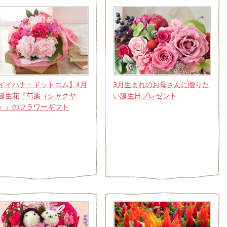
イイハナ・ドットコム】4月
3月生まれのお母さんに贈りた
誕生花『芍薬（シャクヤ
い誕生日プレゼント
）』のフラワーギフト