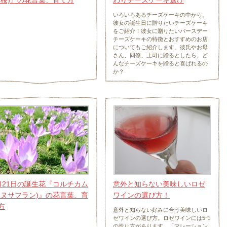
秋桜)』の花言葉、育て方
わりチーズケーキ選び
いろいろあるチーズケーキの中から、
彼女の誕生日に贈りたいチーズケーキ
をご紹介！彼女に贈りたいバースデー
チーズケーキの特徴とおすすめのお店
についてもご紹介します。彼氏やお母
さん、同僚、上司に贈るとしたら、ど
んなチーズケーキを贈ると喜ばれるの
か？
月21日の誕生花『コルチカム
意外と知らない美味しいロゼ
イヌサフラン)』の花言葉、育
ワインの選び方！
方
意外と知らない好みに合う美味しいロ
ゼワインの選び方。ロゼワインには5つ
の造り方があります。「マレーション