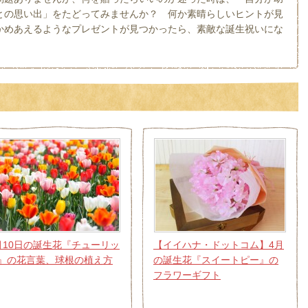
との思い出」をたどってみませんか？ 何か素晴らしいヒントが見
かめあえるようなプレゼントが見つかったら、素敵な誕生祝いにな
月10日の誕生花『チューリッ
【イイハナ・ドットコム】4月
』の花言葉、球根の植え方
の誕生花『スイートピー』の
フラワーギフト