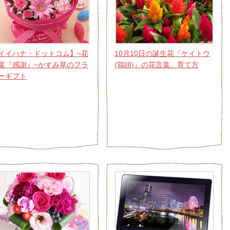
イイハナ・ドットコム】~花
10月10日の誕生花『ケイトウ
葉『感謝』~かすみ草のフラ
(鶏頭)』の花言葉、育て方
ーギフト