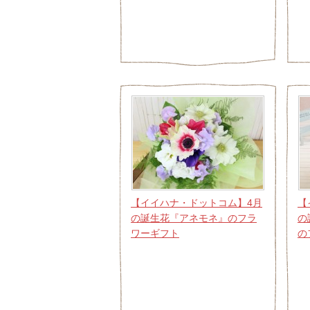
【イイハナ・ドットコム】4月
【
の誕生花『アネモネ』のフラ
の
ワーギフト
の