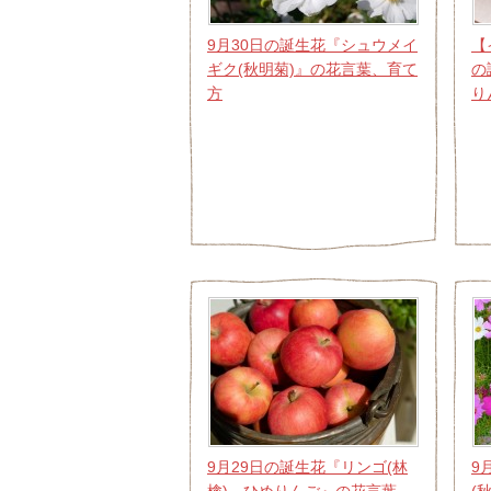
9月30日の誕生花『シュウメイ
【
ギク(秋明菊)』の花言葉、育て
の
方
り
9月29日の誕生花『リンゴ(林
9