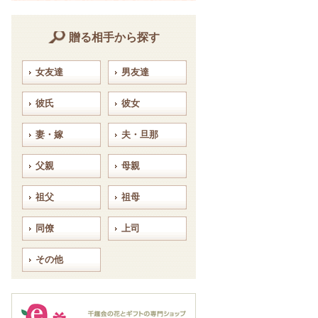
贈る相手から探す
女友達
男友達
彼氏
彼女
妻・嫁
夫・旦那
父親
母親
祖父
祖母
同僚
上司
その他