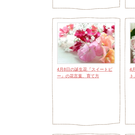
4月8日の誕生花『スイートピ
4
ー』の花言葉、育て方
ト