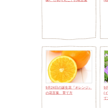
檎)、ひめりんご』の花言葉
(
9月24日の誕生花『オレンジ』
9
の花言葉、育て方
(
て