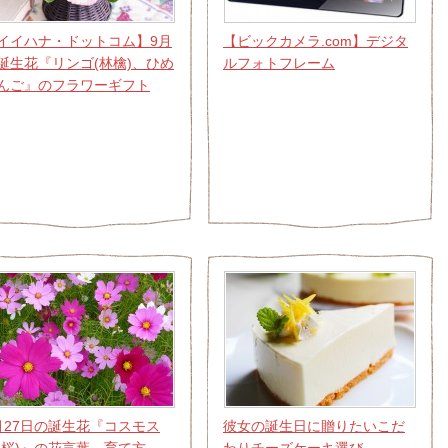
イイハナ・ドットコム】9月
【ビックカメラ.com】デジタ
誕生花『リンゴ(林檎)、ひめ
ルフォトフレーム
んご』のフラワーギフト
月27日の誕生花『コスモス
彼女の誕生日に贈りたいこだ