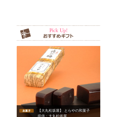
【大丸松坂屋】 とらやの和菓子
提供：大丸松坂屋