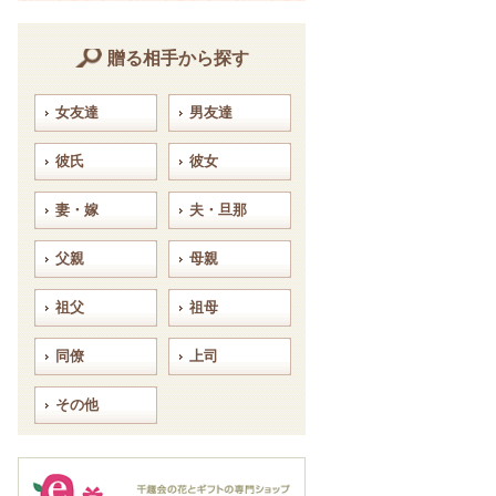
贈る相手から探す
女友達
男友達
彼氏
彼女
妻・嫁
夫・旦那
父親
母親
祖父
祖母
同僚
上司
その他