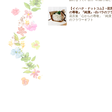
と喜んでもらえるはずです。 
見。贈り物として […]
【イイハナ・ドットコム】~花
の尊敬』『純潔』~白バラのフ
花言葉「心からの尊敬」「純潔
のフラワーギフト