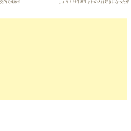
社交的で柔軟性
しょう！ 牡牛座生まれの人は好きになった相
とも器用に恋
手がいると、地道に自分をアピールして恋を
実らせるタイ […]