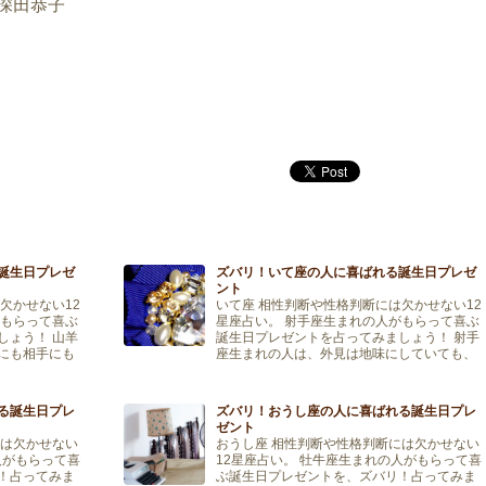
深田恭子
誕生日プレゼ
ズバリ！いて座の人に喜ばれる誕生日プレゼ
ント
欠かせない12
いて座 相性判断や性格判断には欠かせない12
がもらって喜ぶ
星座占い。 射手座生まれの人がもらって喜ぶ
しょう！ 山羊
誕生日プレゼントを占ってみましょう！ 射手
にも相手にも
座生まれの人は、外見は地味にしていても、
ます。 そんな
意外と派手目なものや可愛いものが好きで
す。 そんな射 […]
る誕生日プレ
ズバリ！おうし座の人に喜ばれる誕生日プレ
ゼント
には欠かせない
おうし座 相性判断や性格判断には欠かせない
人がもらって喜
12星座占い。 牡牛座生まれの人がもらって喜
！占ってみま
ぶ誕生日プレゼントを、ズバリ！占ってみま