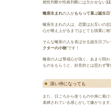
相性判断や性格判断には欠かせない
1
蠍座生まれ
の人が
もらって喜ぶ誕生日
蠍座生まれの人は、恋愛はお互いの忠
心が燃え上がるまではとても慎重に相
そんな蠍座の人を喜ばせる誕生日プレ
クターの小物
”です！
蠍座の人は警戒心が強く、あまり関わ
ものをもらうと、好意的とは思わず警
深い仲になっても
また、日ごろから使うものや身に着け
束縛されている感じがして嫌がります