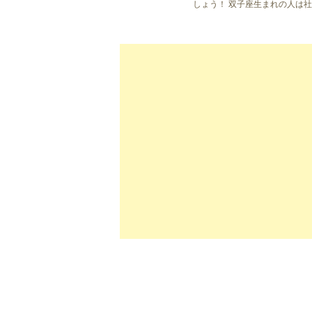
しょう！ 双子座生まれの人は
があるので、比較的どんな相手
愛ができます […]