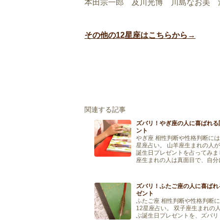
本田宗一郎 及川光博 川島なお美 
その他の12星座はこちらから→
関連する記事
ズバリ！やぎ座の人に喜ばれる
ント
やぎ座 相性判断や性格判断には
星座占い。 山羊座生まれの人
誕生日プレゼントを占ってみま
座生まれの人は真面目で、自分
厳しく、何事にも完璧さを求め
山羊座の人 […]
ズバリ！ふたご座の人に喜ばれ
ゼント
ふたご座 相性判断や性格判断
12星座占い。 双子座生まれの
ぶ誕生日プレゼントを、ズバリ