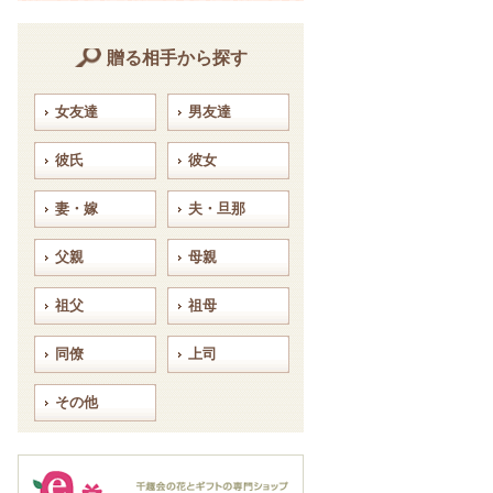
贈る相手から探す
女友達
男友達
彼氏
彼女
妻・嫁
夫・旦那
父親
母親
祖父
祖母
同僚
上司
その他