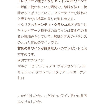
トレピアーノ種
は
イタリアワインの白ワイン
で
一般的に使われている葡萄で、酸味が強くて後
味がさっぱりしていて、フルーティーな味わい
と爽やかな柑橘系の香りが楽しめます。
イタリアの
キャンティ・クラシコ
地区で造られ
たトレピアーノ種主体の白ワインは黄金色の明
るい琥珀色をしていて、酸味と甘みのバランス
のとれた甘めのワインです。
甘めの白ワインが好きな人
へのプレゼントにお
すすめです。
★おすすめワイン
マルケーゼ･アンティノリ･ヴィンサント･デル･
キャンティ･クラシコ／イタリア トスカーナ／
甘口
いかがでしたか。こだわりのワイン選びの参考
になりましたか。