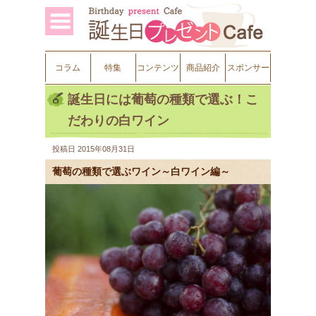
コラム
特集
コンテンツ
商品紹介
スポンサー
誕生日には葡萄の種類で選ぶ！こ
だわりの白ワイン
投稿日
2015年08月31日
葡萄の種類で選ぶワイン～白ワイン編～