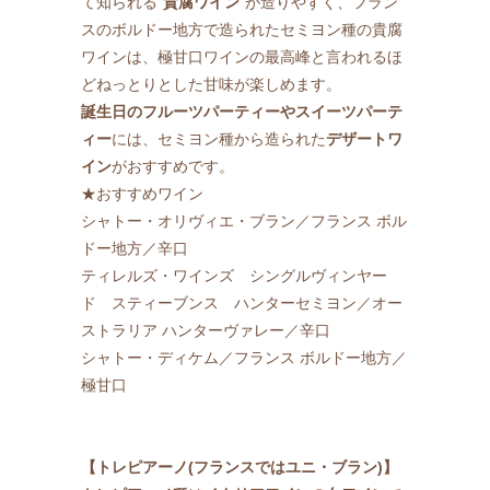
て知られる“
貴腐ワイン
”が造りやすく、フラン
スのボルドー地方で造られたセミヨン種の貴腐
ワインは、極甘口ワインの最高峰と言われるほ
どねっとりとした甘味が楽しめます。
誕生日のフルーツパーティーやスイーツパーテ
ィー
には、セミヨン種から造られた
デザートワ
イン
がおすすめです。
★おすすめワイン
シャトー・オリヴィエ・ブラン／フランス ボル
ドー地方／辛口
ティレルズ・ワインズ シングルヴィンヤー
ド スティーブンス ハンターセミヨン／オー
ストラリア ハンターヴァレー／辛口
シャトー・ディケム／フランス ボルドー地方／
極甘口
【トレピアーノ(フランスではユニ・ブラン)】