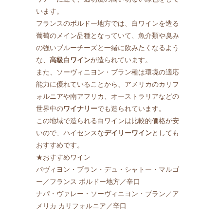
います。
フランスのボルドー地方では、白ワインを造る
葡萄のメイン品種となっていて、魚介類や臭み
の強いブルーチーズと一緒に飲みたくなるよう
な、
高級白ワイン
が造られています。
また、ソーヴィニヨン・ブラン種は環境の適応
能力に優れていることから、アメリカのカリフ
ォルニアや南アフリカ、オーストラリアなどの
世界中の
ワイナリー
でも造られています。
この地域で造られる白ワインは比較的価格が安
いので、ハイセンスな
デイリーワイン
としても
おすすめです。
★おすすめワイン
パヴィヨン・ブラン・デュ・シャトー・マルゴ
ー／フランス ボルドー地方／辛口
ナパ・ヴァレー・ソーヴィニヨン・ブラン／ア
メリカ カリフォルニア／辛口