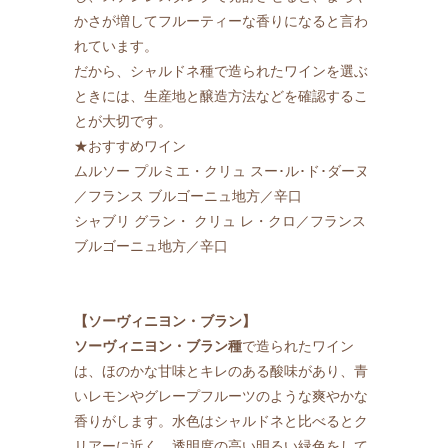
かさが増してフルーティーな香りになると言わ
れています。
だから、シャルドネ種で造られたワインを選ぶ
ときには、生産地と醸造方法などを確認するこ
とが大切です。
★おすすめワイン
ムルソー プルミエ・クリュ スー･ル･ド･ダーヌ
／フランス ブルゴーニュ地方／辛口
シャブリ グラン・ クリュ レ・クロ／フランス
ブルゴーニュ地方／辛口
【ソーヴィニヨン・ブラン】
ソーヴィニヨン・ブラン種
で造られたワイン
は、ほのかな甘味とキレのある酸味があり、青
いレモンやグレープフルーツのような爽やかな
香りがします。水色はシャルドネと比べるとク
リアーに近く、透明度の高い明るい緑色をして