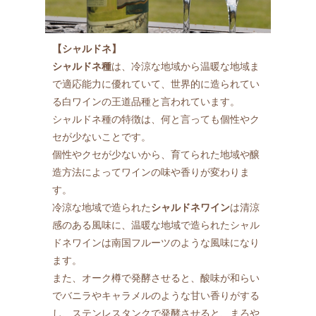
【シャルドネ】
シャルドネ種
は、冷涼な地域から温暖な地域ま
で適応能力に優れていて、世界的に造られてい
る白ワインの王道品種と言われています。
シャルドネ種の特徴は、何と言っても個性やク
セが少ないことです。
個性やクセが少ないから、育てられた地域や醸
造方法によってワインの味や香りが変わりま
す。
冷涼な地域で造られた
シャルドネワイン
は清涼
感のある風味に、温暖な地域で造られたシャル
ドネワインは南国フルーツのような風味になり
ます。
また、オーク樽で発酵させると、酸味が和らい
でバニラやキャラメルのような甘い香りがする
し、ステンレスタンクで発酵させると、まろや