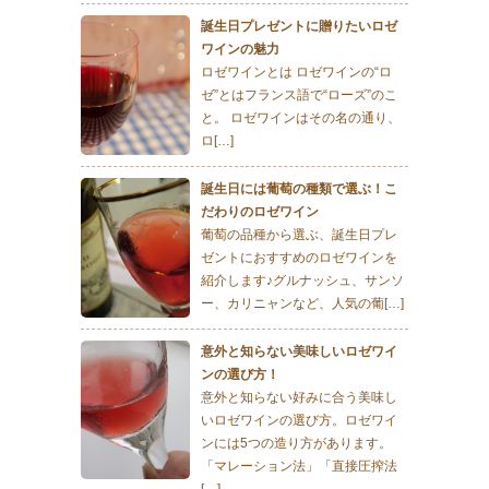
誕生日プレゼントに贈りたいロゼ
ワインの魅力
ロゼワインとは ロゼワインの“ロ
ゼ”とはフランス語で“ローズ”のこ
と。 ロゼワインはその名の通り、
ロ[…]
誕生日には葡萄の種類で選ぶ！こ
だわりのロゼワイン
葡萄の品種から選ぶ、誕生日プレ
ゼントにおすすめのロゼワインを
紹介します♪グルナッシュ、サンソ
ー、カリニャンなど、人気の葡[…]
意外と知らない美味しいロゼワイ
ンの選び方！
意外と知らない好みに合う美味し
いロゼワインの選び方。ロゼワイ
ンには5つの造り方があります。
「マレーション法」「直接圧搾法
[…]